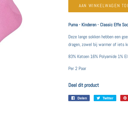
AAN WINKELWAGEN TO
Puma - Kinderen - Classic Effe So
Deze lange sokken hebben een goed
dragen, zowel bij warmer of iets
83% Katoen 16% Polyamide 1% El
Per 2 Paar
Deel dit product
Delen
Delen
Twitter
Twitter
op
op
Facebook
Twitter