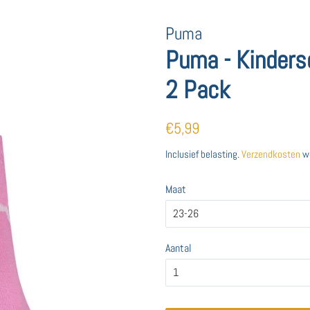
Puma
Puma - Kinderso
2 Pack
Normale
Aanbiedingsprijs
€5,99
prijs
Inclusief belasting.
Verzendkosten
wo
Maat
Aantal