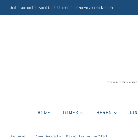
Gratis verzending vanaf €50,00 meer info over verzenden klik hier
HOME
DAMES
HEREN
KI
›
Startpagina
Puma - Kindersokken - Classic - Festival Pink 2 Pack