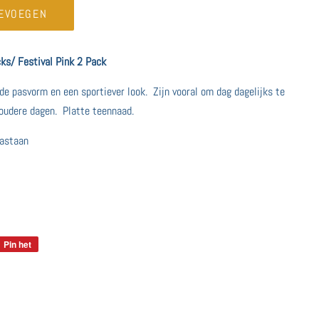
EVOEGEN
cks/ Festival Pink 2 Pack
e pasvorm en een sportiever look. Zijn vooral om dag dagelijks te
 koudere dagen. Platte teennaad.
astaan
en
Pin het
Pinnen
op
Pinterest