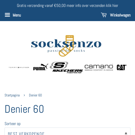
Gratis verzending vanaf €50,00 meer info over verzenden klik hier
Menu
Winkelwagen
›
Startpagina
Denier 60
Denier 60
Sorteer op