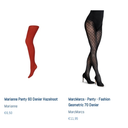
prijs
Marianne Panty 60 Denier Hazelnoot
MarcMarcs - Panty - Fashion
Geometric 70 Denier
Marianne
MarcMarcs
Normale
€6,50
prijs
Normale
€11,95
prijs