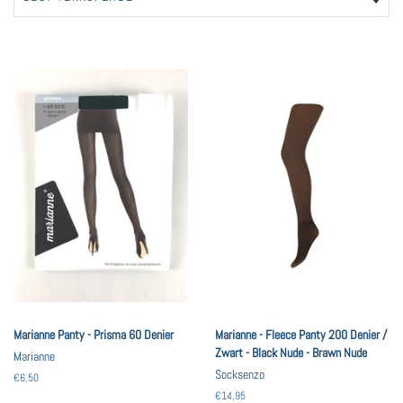
Marianne Panty - Prisma 60 Denier
Marianne - Fleece Panty 200 Denier /
Zwart - Black Nude - Brawn Nude
Marianne
Socksenzo
Normale
€6,50
prijs
Normale
€14,95