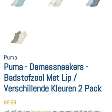
Puma
Puma - Damessneakers -
Badstofzool Met Lip /
Verschillende Kleuren 2 Pack
Normale
Aanbiedingsprijs
€8,99
prijs
Inclusief belasting.
Verzendkosten
worden berekend bij het afrekenen.