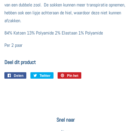
van een dubbele zool. De sokken kunnen meer transpiratie opnemen,
hebben ook een lipje achteraan de hiel, waardoor deze niet kunnen
afzakken.
84% Katoen 13% Polyamide 2% Elastaan 1% Polyamide
Per 2 paar
Deel dit product
Delen
Delen
Twitter
Twitteren
Pin het
Pinnen
op
op
op
Facebook
Twitter
Pinterest
Snel naar