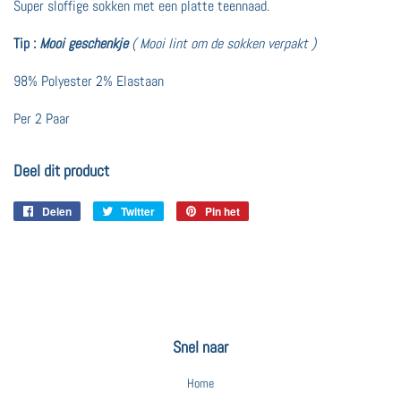
Super sloffige sokken met een platte teennaad.
Tip :
Mooi geschenkje
( Mooi lint om de sokken verpakt )
98% Polyester 2% Elastaan
Per 2 Paar
Deel dit product
Delen
Delen
Twitter
Twitteren
Pin het
Pinnen
op
op
op
Facebook
Twitter
Pinterest
Snel naar
Home