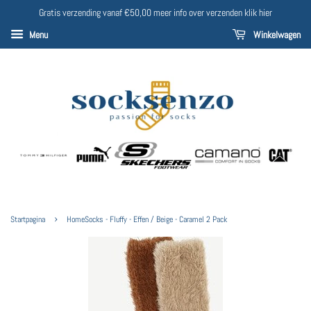
Gratis verzending vanaf €50,00 meer info over verzenden klik hier
Menu
Winkelwagen
›
Startpagina
HomeSocks - Fluffy - Effen / Beige - Caramel 2 Pack