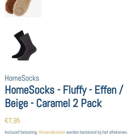
HomeSocks
HomeSocks - Fluffy - Effen /
Beige - Caramel 2 Pack
Normale
Aanbiedingsprijs
€7,95
prijs
Inclusief belasting.
Verzendkosten
worden berekend bij het afrekenen.