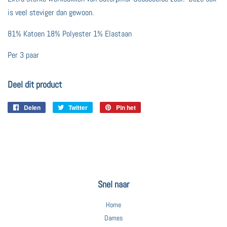
is veel steviger dan gewoon.
81% Katoen 18% Polyester 1% Elastaan
Per 3 paar
Deel dit product
Delen
Delen
Twitter
Twitteren
Pin het
Pinnen
op
op
op
Facebook
Twitter
Pinterest
Snel naar
Home
Dames