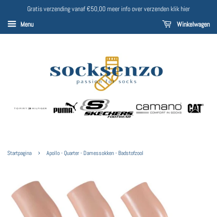
Gratis verzending vanaf €50,00 meer info over verzenden klik hier
Menu
Winkelwagen
›
Startpagina
Apollo - Quarter - Damessokken - Badstofzool