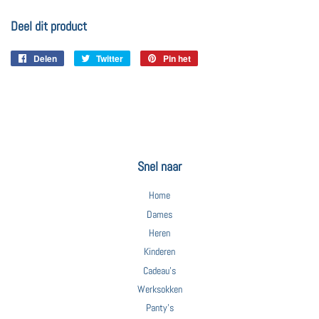
Deel dit product
Delen
Delen
Twitter
Twitteren
Pin het
Pinnen
op
op
op
Facebook
Twitter
Pinterest
Snel naar
Home
Dames
Heren
Kinderen
Cadeau's
Werksokken
Panty's