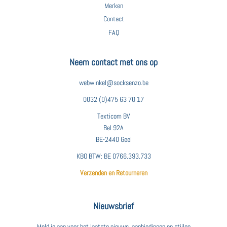
Merken
Contact
FAQ
Neem contact met ons op
webwinkel@socksenzo.be
0032 (0)475 63 70 17
Texticom BV
Bel 92A
BE-2440 Geel
KBO BTW: BE 0766.393.733
Verzenden en Retourneren
Nieuwsbrief
Meld je aan voor het laatste nieuws, aanbiedingen en stijlen