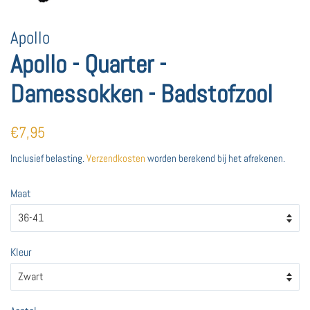
Apollo
Apollo - Quarter -
Damessokken - Badstofzool
Normale
Aanbiedingsprijs
€7,95
prijs
Inclusief belasting.
Verzendkosten
worden berekend bij het afrekenen.
Maat
Kleur