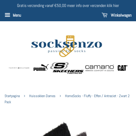
Gratis verzending vanaf €50,00 meer info over verzenden klik hier
Menu
Winkelwagen
›
›
Startpagina
Huissokken Dames
HomeSocks - Fluffy - Effen / Antraciet - Zwart 2
Pack