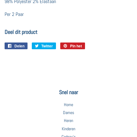
98% Polyester 2% Elastaan
Per 2 Paar
Deel dit product
Delen
Delen
Twitter
Twitteren
Pin het
Pinnen
op
op
op
Facebook
Twitter
Pinterest
Snel naar
Home
Dames
Heren
Kinderen
Cadeau's